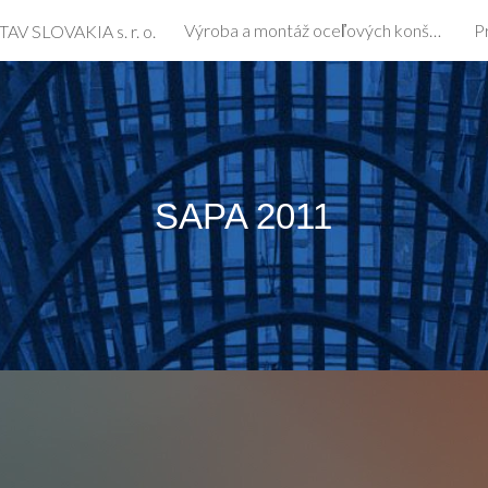
Výroba a montáž oceľových konštrukcií a opláštenia hál
P
TAV SLOVAKIA s. r. o.
ip to main content
Skip to navigat
SAPA 2011