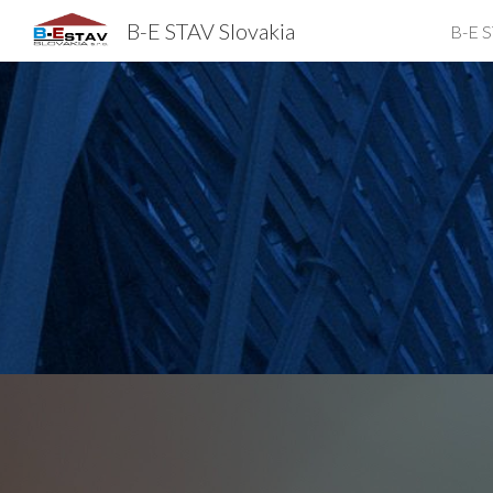
B-E STAV Slovakia
B-E S
Sk