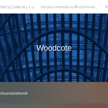
Výroba a montáž oceľových konštrukcií a opláštenia hál
P
TAV SLOVAKIA s. r. o.
ip to main content
Skip to navigat
Woodcote
echa polykarbonát