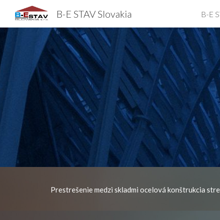
B-E STAV Slovakia
B-E S
Sk
P
restrešenie medzi skladmi ocelová konštrukcia str